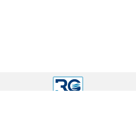
г. Москва, 16-я Парковая д. 26, кор. 5
sanopt-msk@yandex.ru
8903
1554756