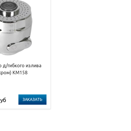
р д/гибкого излива
хром) КМ158
уб
ЗАКАЗАТЬ