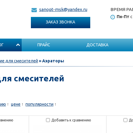
ВРЕМЯ РА
sanopt-msk@yandex.ru
Пн-Пт
с
ЗАКАЗ ЗВОНКА
ОГ
ПРАЙС
ДОСТАВКА
е для смесителей
» Аэраторы
для смесителей
нию
цене
популярности
авнению
Добавить к сравнению
До