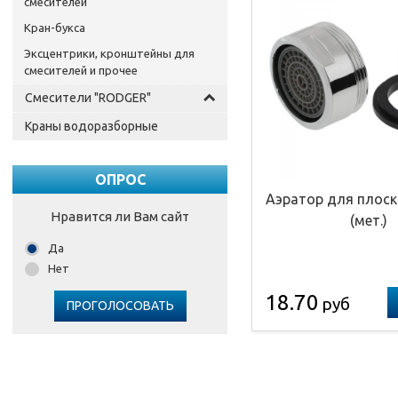
смесителей
Кран-букса
Эксцентрики, кронштейны для
смесителей и прочее
Смесители "RODGER"
Краны водоразборные
ОПРОС
Аэратор для плоск
Нравится ли Вам сайт
(мет.)
Да
Нет
18.70
руб
ПРОГОЛОСОВАТЬ