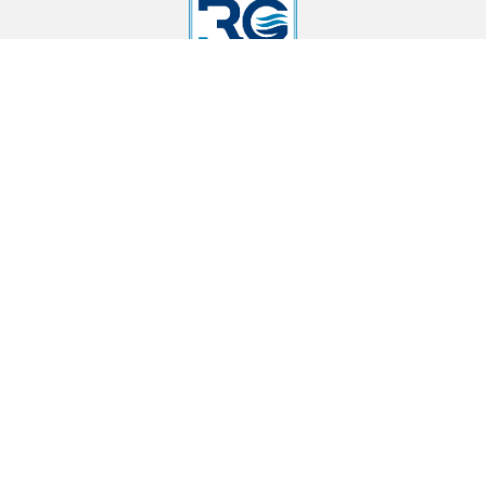
г. Москва, 16-я Парковая д. 26, кор. 5
sanopt-msk@yandex.ru
8903
1554756
МЕНЮ
КАТАЛОГ
Главная
Комплектующие для
О нас
смесителей
Прайс
Смесители "RODGER"
Доставка
Краны водоразборные
Контакты