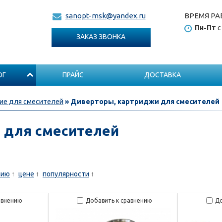
ВРЕМЯ РА
sanopt-msk@yandex.ru
Пн-Пт
с
ЗАКАЗ ЗВОНКА
ОГ
ПРАЙС
ДОСТАВКА
е для смесителей
» Диверторы, картриджи для смесителей
 для смесителей
нию
цене
популярности
авнению
Добавить к сравнению
До